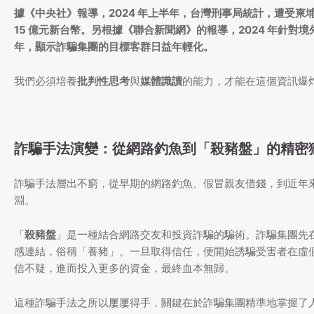
據《中央社》報導，2024 年上半年，台灣刑事局統計，遭受柬埔
15 億元新台幣。另根據《聯合新聞網》的報導，2024 年針對境
年，顯示詐騙集團的目標客群日益年輕化。
我們必須培養
批判性思考
與
媒體識讀
的能力，才能在這個資訊爆
詐騙手法演變：從網路釣魚到「殺豬盤」的精密
詐騙手法層出不窮，從早期的網路釣魚、假冒親友借錢，到近年
淵。
「
殺豬盤
」是一種結合網路交友和投資詐騙的騙術。詐騙集團先
感連結，俗稱「養豬」。一旦取得信任，便開始誘騙受害者在虛
信不疑，進而投入更多的資金，最終血本無歸。
這種詐騙手法之所以屢屢得手，關鍵在於詐騙集團精準地掌握了