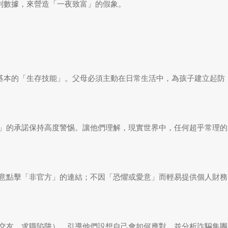
利數據，來營造「一夜致富」的假象。
基本的「生存技能」。父母必須主動在日常生活中，為孩子建立起防
」的承諾保持高度警惕。讓他們理解，現實世界中，任何超乎常理的
意點擊「非官方」的連結；不因「恐懼或愛意」而輕易提供個人財務
交友、求職陷阱），引導他們設想自己會如何應對，並分析詐騙集團