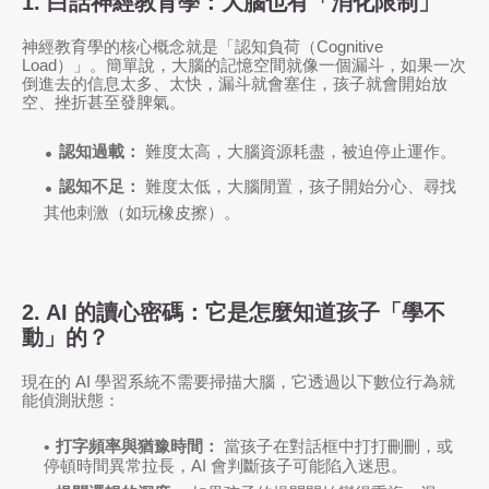
1. 白話神經教育學：大腦也有「消化限制」
神經教育學的核心概念就是「認知負荷（Cognitive
Load）」。簡單說，大腦的記憶空間就像一個漏斗，如果一次
倒進去的信息太多、太快，漏斗就會塞住，孩子就會開始放
空、挫折甚至發脾氣。
認知過載：
難度太高，大腦資源耗盡，被迫停止運作。
認知不足：
難度太低，大腦閒置，孩子開始分心、尋找
其他刺激（如玩橡皮擦）。
2. AI 的讀心密碼：它是怎麼知道孩子「學不
動」的？
現在的 AI 學習系統不需要掃描大腦，它透過以下數位行為就
能偵測狀態：
打字頻率與猶豫時間：
當孩子在對話框中打打刪刪，或
停頓時間異常拉長，AI 會判斷孩子可能陷入迷思。