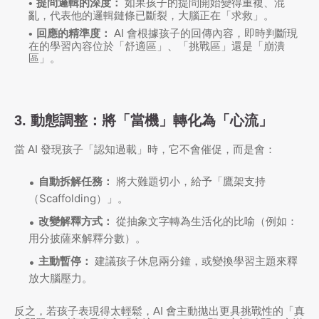
提問邏輯的深度：
如果孩子的提問開始變得重複、混
亂，代表他的邏輯鏈條已斷裂，大腦正在「求救」。
回應的精準度：
AI 會根據孩子的回傳內容，即時判斷現
在的學習內容位於「舒適區」、「挑戰區」還是「崩潰
區」。
3. 動態調整：將「當機」轉化為「心流」
當 AI 發現孩子「認知過載」時，它不會催促，而是會：
自動拆解任務：
將大難題切小，給予「鷹架支持
（Scaffolding）」。
改變解釋方式：
從抽象文字轉為生活化的比喻（例如：
用分披薩來解釋分數）。
主動暫停：
建議孩子休息兩分鐘，或變換學習主題來釋
放大腦壓力。
反之，若孩子表現得太輕鬆，AI 會主動拋出更具挑戰性的「真