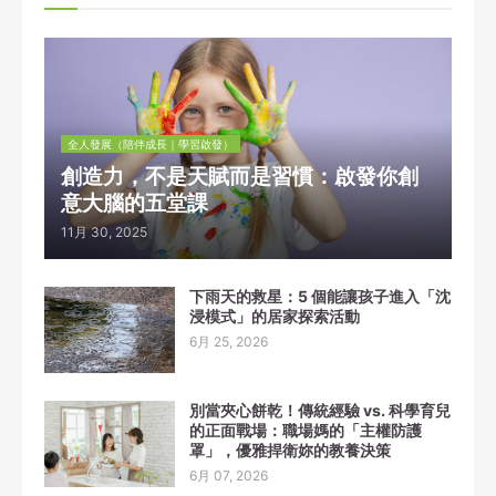
全人發展（陪伴成長｜學習啟發）
創造力，不是天賦而是習慣：啟發你創
意大腦的五堂課
11月 30, 2025
下雨天的救星：5 個能讓孩子進入「沈
浸模式」的居家探索活動
6月 25, 2026
別當夾心餅乾！傳統經驗 vs. 科學育兒
的正面戰場：職場媽的「主權防護
罩」，優雅捍衛妳的教養決策
6月 07, 2026