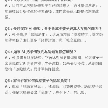
A：
目前主流的數位學習平台已陸續導入「適性學習系統」，
能在後台分析學生的學習路徑，並向家長或老師提供調整建
議。
Q3：長時間跟 AI 學習，會不會減少孩子與真人互動的能力？
A：
AI 是處理「知識消化」，這反而釋放了課堂時間，讓老師
能帶領孩子進行更多「跨界討論」與「社交互動」。
Q4：如果 AI 把懶惰誤判為認知過載怎麼辦？
A：
AI 具備多維度驗證。它會比對歷史學習數據。如果孩子平
常表現穩定但突然停滯，才是過載；如果長期停滯，系統則會
變換「激勵模式」而非單純降難度。
Q5：家長在家如何觀察孩子的認知負荷？
A：
觀察「非語文訊息」。揉眼睛、頻繁換姿勢、語氣變得煩
躁，都是大腦在發出「我飽了，塞不下了」的訊號。