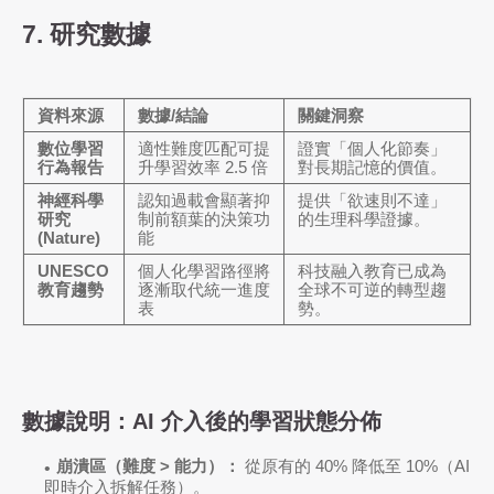
7. 研究數據
資料來源
數據/結論
關鍵洞察
數位學習
適性難度匹配可提
證實「個人化節奏」
行為報告
升學習效率 2.5 倍
對長期記憶的價值。
神經科學
認知過載會顯著抑
提供「欲速則不達」
研究
制前額葉的決策功
的生理科學證據。
(Nature)
能
UNESCO
個人化學習路徑將
科技融入教育已成為
教育趨勢
逐漸取代統一進度
全球不可逆的轉型趨
表
勢。
數據說明：AI 介入後的學習狀態分佈
崩潰區（難度 > 能力）：
從原有的 40% 降低至
10%
（AI
即時介入拆解任務）。