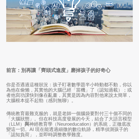
前言：別再讓「齊頭式進度」磨掉孩子的好奇心
你是否遇過這種狀況：孩子盯著數學題半小時動都不動，你以
為他在偷懶，其實他的大腦已經「當機」了（認知過載）；或
者他寫功課快到像在亂畫，其實是因為內容對他來說太簡單，
大腦根本提不起勁（感到無聊）。
傳統教育最難克服的，就是老師一個腦袋要對付三十個不同的
「大腦狀態」。但在科技高度發展的今天，結合了大語言模型
（LLM）
與
神經教育學（Neuroeducation）的系統，正徹底改
變這一切。AI 現在能透過細微的數位軌跡，精準偵測孩子的
「認知負荷」，並即時調整教學難度。