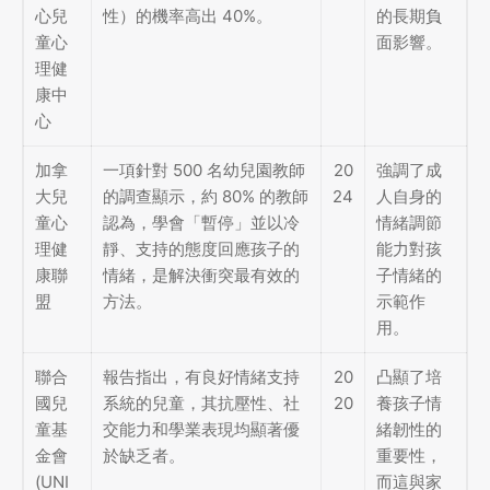
心兒
性）的機率高出 40%。
的長期負
童心
面影響。
理健
康中
心
加拿
一項針對 500 名幼兒園教師
20
強調了成
大兒
的調查顯示，約 80% 的教師
24
人自身的
童心
認為，學會「暫停」並以冷
情緒調節
理健
靜、支持的態度回應孩子的
能力對孩
康聯
情緒，是解決衝突最有效的
子情緒的
盟
方法。
示範作
用。
聯合
報告指出，有良好情緒支持
20
凸顯了培
國兒
系統的兒童，其抗壓性、社
20
養孩子情
童基
交能力和學業表現均顯著優
緒韌性的
金會
於缺乏者。
重要性，
(UNI
而這與家