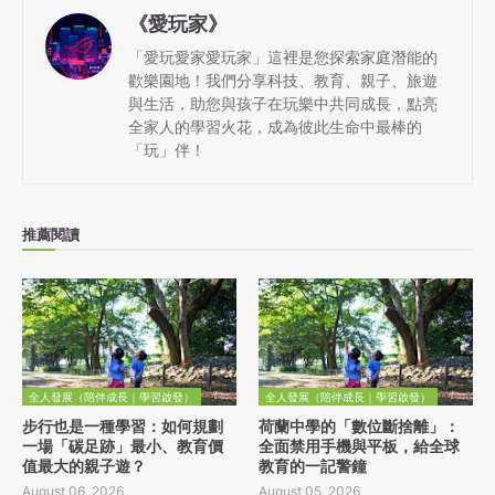
《愛玩家》
「愛玩愛家愛玩家」這裡是您探索家庭潛能的
歡樂園地！我們分享科技、教育、親子、旅遊
與生活，助您與孩子在玩樂中共同成長，點亮
全家人的學習火花，成為彼此生命中最棒的
「玩」伴！
推薦閱讀
全人發展（陪伴成長｜學習啟發）
全人發展（陪伴成長｜學習啟發）
步行也是一種學習：如何規劃
荷蘭中學的「數位斷捨離」：
一場「碳足跡」最小、教育價
全面禁用手機與平板，給全球
值最大的親子遊？
教育的一記警鐘
August 06, 2026
August 05, 2026