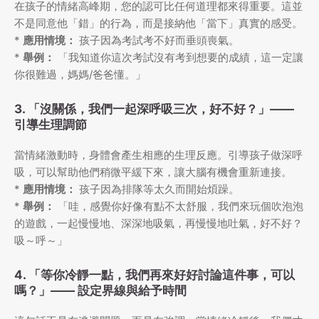
在孩子的情緒高峰期，您的認可比任何道理都來得重要。這並
不是同意他「錯」的行為，而是接納他「當下」真實的感受。
*
應用情境：
孩子因為考試考不好而垂頭喪氣。
*
舉例：
「我知道你這次考試沒有考到想要的成績，這一定讓
你很難過，媽媽/爸爸懂。」
3. 「沒關係，我們一起深呼吸三次，好不好？」——
引導生理調節
當情緒激動時，身體會產生相應的生理反應。引導孩子做深呼
吸，可以幫助他們稍微平緩下來，讓大腦有機會重新連接。
*
應用情境：
孩子因為排隊等太久而開始煩躁。
*
舉例：
「哇，感覺你好像有點不太舒服，我們來玩個吹泡泡
的遊戲，一起慢慢地、深深地吸氣，再慢慢地吐氣，好不好？
吸～呼～」
4. 「等你冷靜一點，我們再來好好討論這件事，可以
嗎？」——
設定界線與給予時間