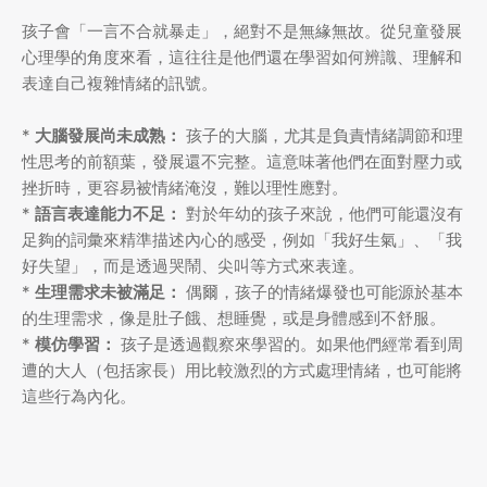
孩子會「一言不合就暴走」，絕對不是無緣無故。從兒童發展
心理學的角度來看，這往往是他們還在學習如何辨識、理解和
表達自己複雜情緒的訊號。
*
大腦發展尚未成熟：
孩子的大腦，尤其是負責情緒調節和理
性思考的前額葉，發展還不完整。這意味著他們在面對壓力或
挫折時，更容易被情緒淹沒，難以理性應對。
*
語言表達能力不足：
對於年幼的孩子來說，他們可能還沒有
足夠的詞彙來精準描述內心的感受，例如「我好生氣」、「我
好失望」，而是透過哭鬧、尖叫等方式來表達。
*
生理需求未被滿足：
偶爾，孩子的情緒爆發也可能源於基本
的生理需求，像是肚子餓、想睡覺，或是身體感到不舒服。
*
模仿學習：
孩子是透過觀察來學習的。如果他們經常看到周
遭的大人（包括家長）用比較激烈的方式處理情緒，也可能將
這些行為內化。