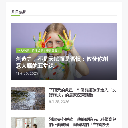
注目焦點
全人發展（陪伴成長｜學習啟發）
創造力，不是天賦而是習慣：啟發你創
意大腦的五堂課
11月 30, 2025
下雨天的救星：5 個能讓孩子進入「沈
浸模式」的居家探索活動
6月 25, 2026
別當夾心餅乾！傳統經驗 vs. 科學育兒
的正面戰場：職場媽的「主權防護