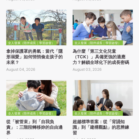
全人發展（陪伴成長｜學習啟發）
全人發展（陪伴成長｜學習啟發）
拿掉保護罩的勇氣：當代「隱
為什麼「第三文化兒童
形溺愛」如何悄悄偷走孩子的
（TCK）」具備更強的適應
未來？
力？解鎖全球化下的成長密碼
August 04, 2026
August 03, 2026
全人發展（陪伴成長｜學習啟發）
全人發展（陪伴成長｜學習啟發）
從「被管束」到「自我負
超越標準答案：從「背誦知
責」：三階段轉移妳的自由邊
識」到「建構觀點」的思辨練
界
習