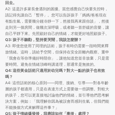
回去。
A2: 這是許多家長會遇到的困擾。當您感覺自己快要失控時，
請記得先讓自己「暫停」。您可以告訴孩子「媽媽/爸爸現在
有點生氣，需要幾分鐘冷靜一下，然後我再來跟你談」，然後
走到另一個房間，做幾次深呼吸，或者聽一首舒緩的音樂，讓
自己平靜下來。先照顧好自己的情緒，才能更好地照顧孩子。
Q3: 孩子不聽勸，堅持要哭鬧，我該怎麼辦？
A3: 即使您使用了同理的話術，孩子有時仍需要一段時間來釋
放情緒。這時，請給予空間，但保持在安全距離內觀察。重申
「我會在等你準備好時陪你」，讓他知道您並非放棄，只是需
要時間。避免在情緒頂峰時講道理，那通常是無效的。
Q4: 這些黃金話術只適用於幼兒嗎？對大一點的孩子也有效
嗎？
A4: 這些話術的核心原則——同理、接納、引導——對各年齡
層的孩子都適用，只是在表達方式上需要做一些調整。對較大
的孩子，您可以更直接地討論他們的情緒，並引導他們思考解
決方案，例如：「我理解你因為被誤會而感到生氣，但我們能
不能換個方式來解釋這件事？」
Q5: 孩子情緒爆發後，我應該如何「事後」處理？