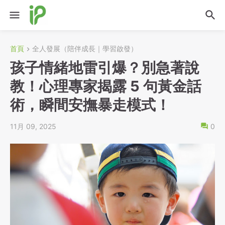
首頁
全人發展（陪伴成長｜學習啟發）
孩子情緒地雷引爆？別急著說
教！心理專家揭露 5 句黃金話
術，瞬間安撫暴走模式！
11月 09, 2025
0