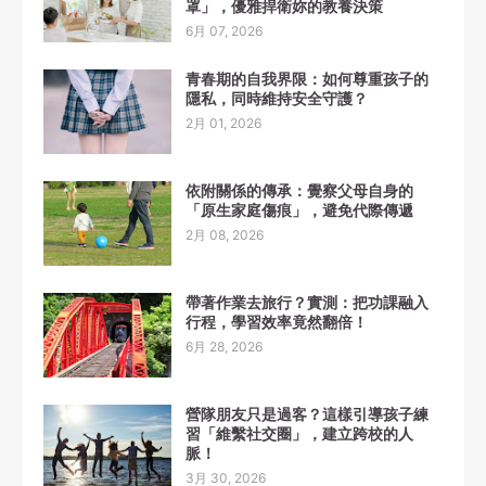
罩」，優雅捍衛妳的教養決策
6月 07, 2026
青春期的自我界限：如何尊重孩子的
隱私，同時維持安全守護？
2月 01, 2026
依附關係的傳承：覺察父母自身的
「原生家庭傷痕」，避免代際傳遞
2月 08, 2026
帶著作業去旅行？實測：把功課融入
行程，學習效率竟然翻倍！
6月 28, 2026
營隊朋友只是過客？這樣引導孩子練
習「維繫社交圈」，建立跨校的人
脈！
3月 30, 2026