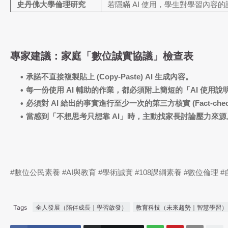
史丹佛大學倫理研究
若隱瞞 AI 使用，學生對學習內容
專家建議：家庭「數位誠實協議」檢查表
承諾不直接複製貼上 (Copy-Paste) AI 生成內容。
每一份使用 AI 輔助的作業，都必須附上簡短的「AI 使用說
必須對 AI 給出的事實進行至少一次的第三方核實 (Fact-chec
當感到「不想思考只想靠 AI」時，主動找家長討論壓力來源
#數位公民素養 #AI與教育 #學術誠實 #108課綱素養 #數位倫理 
Tags
全人發展（陪伴成長｜學習啟發）
教育科技（未來趨勢｜智慧學習）