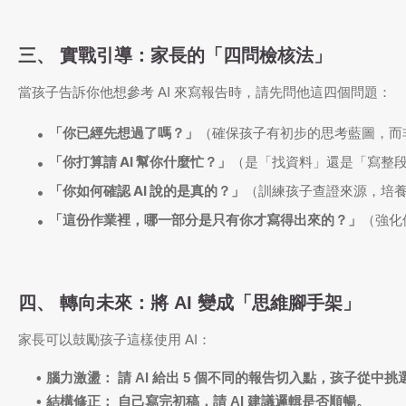
三、 實戰引導：家長的「四問檢核法」
當孩子告訴你他想參考 AI 來寫報告時，請先問他這四個問題：
「你已經先想過了嗎？」
（確保孩子有初步的思考藍圖，而非
「你打算請 AI 幫你什麼忙？」
（是「找資料」還是「寫整段
「你如何確認 AI 說的是真的？」
（訓練孩子查證來源，培
「這份作業裡，哪一部分是只有你才寫得出來的？」
（強化
四、 轉向未來：將 AI 變成「思維腳手架」
家長可以鼓勵孩子這樣使用 AI：
腦力激盪：
請 AI 給出 5 個不同的報告切入點，孩子從中
結構修正：
自己寫完初稿，請 AI 建議邏輯是否順暢。