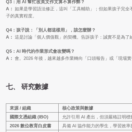
Q3：用 AI 幫忙改英文作文算不算作弊？
A：
如果是學習語法修正，這叫「工具輔助」；但如果孩子完全不
子的真實程度。
Q4：孩子說：「別人都這樣用」，該怎麼辦？
A：
這是討論「個人價值觀」的契機。告訴孩子：誠實不是為了
Q5：AI 時代的作業形式會改變嗎？
A：
會。2026 年後，越來越多作業轉向「口頭報告」或「現場
七、 研究數據
來源 / 組織
核心政策與數據
國際文憑組織 (IBO)
允許引用 AI 產出，但須嚴格註明標
2026 數位教育白皮書
具備 AI 協作能力的學生，學習效