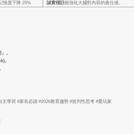
的記憶度下降
25%
誠實標註
能強化大腦對內容的責任感。
明」。
k)。
。
#自主學習 #家長必讀 #2026教育趨勢 #批判性思考 #愛玩家