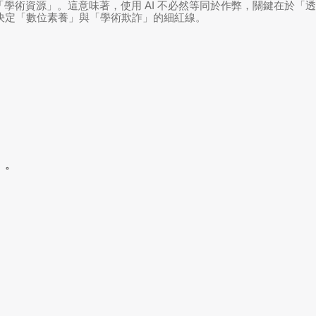
「學術資源」。這意味著，使用 AI 不必然等同於作弊，關鍵在於「透
決定「數位素養」與「學術欺詐」的細紅線。
」。