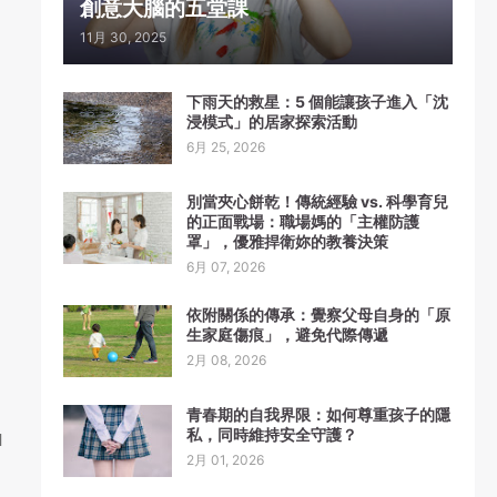
創意大腦的五堂課
11月 30, 2025
下雨天的救星：5 個能讓孩子進入「沈
浸模式」的居家探索活動
6月 25, 2026
別當夾心餅乾！傳統經驗 vs. 科學育兒
的正面戰場：職場媽的「主權防護
罩」，優雅捍衛妳的教養決策
6月 07, 2026
依附關係的傳承：覺察父母自身的「原
生家庭傷痕」，避免代際傳遞
2月 08, 2026
青春期的自我界限：如何尊重孩子的隱
私，同時維持安全守護？
I
2月 01, 2026