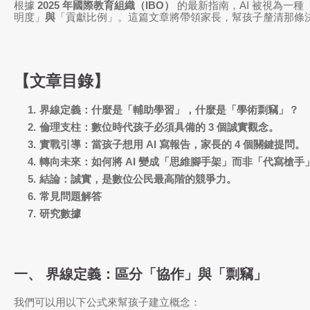
根據
2025 年國際教育組織（IBO）
的最新指南，AI 被視為一種
明度」
與
「貢獻比例」。這篇文章將帶領家長，幫孩子釐清那條
【文章目錄】
界線定義：什麼是「輔助學習」，什麼是「學術剽竊」？
倫理支柱：數位時代孩子必須具備的 3 個誠實觀念。
實戰引導：當孩子想用 AI 寫報告，家長的 4 個關鍵提問。
轉向未來：如何將 AI 變成「思維腳手架」而非「代寫槍手
結論：誠實，是數位公民最高階的競爭力。
常見問題解答
研究數據
一、 界線定義：區分「協作」與「剽竊」
我們可以用以下公式來幫孩子建立概念：