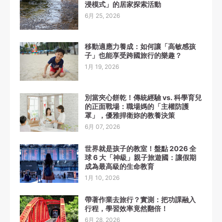
浸模式」的居家探索活動
6月 25, 2026
移動適應力養成：如何讓「高敏感孩
子」也能享受跨國旅行的樂趣？
1月 19, 2026
別當夾心餅乾！傳統經驗 vs. 科學育兒
的正面戰場：職場媽的「主權防護
罩」，優雅捍衛妳的教養決策
6月 07, 2026
世界就是孩子的教室！盤點 2026 全
球 6 大「神級」親子旅遊國：讓假期
成為最高級的生命教育
1月 10, 2026
帶著作業去旅行？實測：把功課融入
行程，學習效率竟然翻倍！
6月 28, 2026