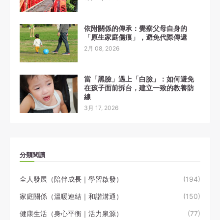
依附關係的傳承：覺察父母自身的
「原生家庭傷痕」，避免代際傳遞
2月 08, 2026
當「黑臉」遇上「白臉」：如何避免
在孩子面前拆台，建立一致的教養防
線
3月 17, 2026
分類閱讀
全人發展（陪伴成長｜學習啟發）
(194)
家庭關係（溫暖連結｜和諧溝通）
(150)
健康生活（身心平衡｜活力泉源）
(77)