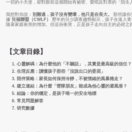
一切的小天使，卻對眼前這個開始有祕密、愛唱反對票的「陌生
我想對你說：
別難過，孩子沒有變壞，他只是在長大。
那些讓你
據
兒福聯盟（CWLF）
歷年的兒少調查趨勢顯示，孩子在進入青
隨著家庭衝突的增加。但這份衝突，正是孩子走向自主的必經之
【文章目錄】
心靈解碼：為什麼他的「不聽話」，其實是最高級的信任？
生理反應：讀懂孩子那些「沒說出口的委屈」
陪伴策略：家長如何保持冷靜，不被情緒的風暴捲走？
建立連結：為什麼「營隊朋友」能成為他心靈的避風港？
結論：你的穩定，是孩子唯一的安全地標
常見問題解答
研究數據