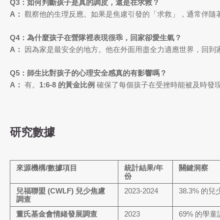
Q3：如何判斷孩子是真的調皮，還是在求救？
A：
觀察他的生理反應。如果是焦慮引發的「求救」，通常伴隨
Q4：為什麼孩子在營隊裡表現很乖，回家卻愛生氣？
A：
因為家是最安全的地方。他在外面用盡全力適應世界，回到
Q5：師生比對孩子的心理安全感真的有影響嗎？
A：
有。
1:6-8 的黃金比例
確保了每個孩子在受挫時能被及時發
研究數據
來源機構/數據項目
統計結果/年
關鍵洞察
份
兒福聯盟 (CWLF) 兒少焦慮
2023-2024
38.3% 
調查
董氏基金會情緒發展調查
2023
69% 的