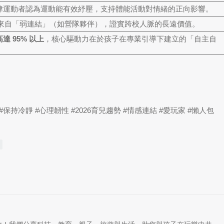
的規律運動者認為運動能有效紓壓，支持體能活動對情緒的正向影響。
機會來自「弱連結」（如營隊夥伴），證實跨校人脈的長遠價值。
達 95% 以上
，核心驅動力在於孩子在專業引導下建立的「自主自
保持冷靜 #心理韌性 #2026育兒趨勢 #情感連結 #愛玩家 #懶人包