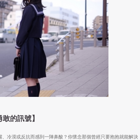
勇敢的訊號】
嘴、冷漠或反抗而感到一陣鼻酸？你懷念那個曾經只要抱抱就能解決