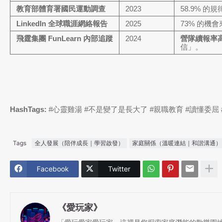
教育部體育署國民運動調查
2023
58.9% 
LinkedIn 全球職涯網絡報告
2025
73% 的
飛霆集團 FunLearn 內部追蹤
2024
營隊續報率高
信」。
HashTags:
#心靈雞湯 #不是變了是長大了 #親職教育 #讀懂委屈 #
Tags
全人發展（陪伴成長｜學習啟發）
家庭關係（溫暖連結｜和諧溝通）
Facebook
Twitter
《愛玩家》