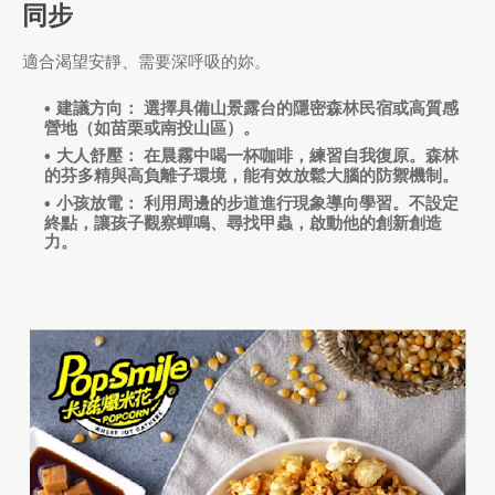
同步
適合渴望安靜、需要深呼吸的妳。
建議方向：
選擇具備山景露台的隱密森林民宿或高質感
營地（如苗栗或南投山區）。
大人舒壓：
在晨霧中喝一杯咖啡，練習
自我復原
。森林
的芬多精與高負離子環境，能有效放鬆大腦的防禦機制。
小孩放電：
利用周邊的步道進行
現象導向學習
。不設定
終點，讓孩子觀察蟬鳴、尋找甲蟲，啟動他的
創新創造
力
。