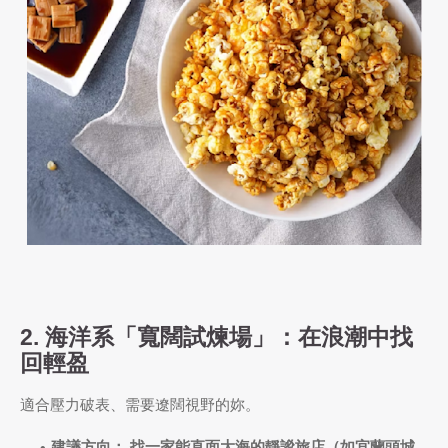
2. 海洋系「寬闊試煉場」：在浪潮中找
回輕盈
適合壓力破表、需要遼闊視野的妳。
建議方向：
找一家能直面大海的靜謐旅店（如宜蘭頭城