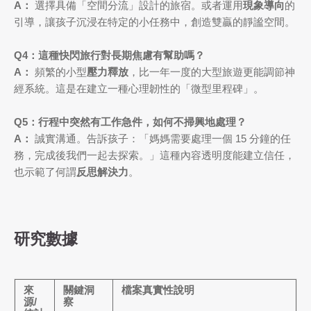
A：
選擇具備「空間分流」設計的旅宿。或者運用
現象導向
的
引導，讓孩子沉浸在特定的小任務中，創造雙贏的靜謐空間。
Q4：這種快閃旅行對長期焦慮有幫助嗎？
A：
頻繁的小型
壓力釋放
，比一年一度的大型旅遊更能調節神
經系統。這是在建立一種心理韌性的「微型里程碑」。
Q5：行程中突然有工作急件，如何不掃興地處理？
A：
誠實溝通。告訴孩子：「媽媽需要處理一個 15 分鐘的任
務，完成後我們一起去探索。」這種內容透明度能建立信任，
也示範了何謂
反思解決力
。
研究數據
來
關鍵洞
檔案真實性說明
源/
察