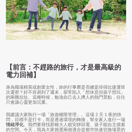
【前言：不趕路的旅行，才是最高級的
電力回補】
身為職場精英或創業女性，妳的行事曆是否總是排得比捷運班
次還密？好不容易到了週末，卻常陷入「想休息但孩子想玩」
的兩難拉扯。這種時候，勉強自己去人擠人的熱門景點，往往
只會讓心靈更加沉重。
我建議大家執行一場「旅遊權限管理」。這場 2 天 1 夜的快
閃，目標不是打卡，而是透過環境的轉換，幫全家人進行一場
情緒淨化
。我們要尋找那種大人能安靜回電、孩子能自主摸索
的空間。今天，我為大家挑選兩個適合從都市快速切換場景的