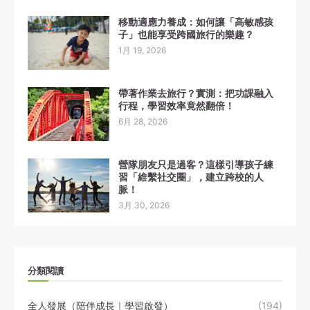
移動適應力養成：如何讓「高敏感孩
子」也能享受跨國旅行的樂趣？
1月 19, 2026
帶著作業去旅行？實測：把功課融入
行程，學習效率竟然翻倍！
6月 28, 2026
營隊朋友只是過客？這樣引導孩子練
習「維繫社交圈」，建立跨校的人
脈！
3月 30, 2026
分類閱讀
全人發展（陪伴成長｜學習啟發）
(194)