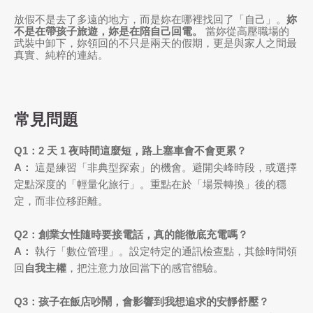
放假不是去了多遠的地方，而是妳在哪裡找回了「自己」。
妳
不是在帶孩子旅遊，妳是在陪自己回電。
當妳從高壓職場的
武裝中卸下，妳領回的不只是兩天的假期，更是與家人之間最
真實、純粹的連結。
常見問題
Q1：2 天 1 夜時間這麼短，路上塞車會不會更累？
A：
這是練習「非典型探索」的機會。避開尖峰時段，或選擇
定點深度的「輕量化旅行」。重點在於「場景轉換」後的穩
定，而非位移距離。
Q2：創業女性隨時要接電話，真的能徹底充電嗎？
A：
執行「數位管理」。設定特定的通訊檢查點，其餘時間領
回
自我主權
，把注意力放回當下的感官體驗。
Q3：孩子在飯店吵鬧，會影響到我想追求的安靜舒壓？