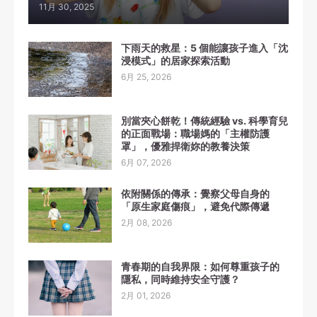
11月 30, 2025
下雨天的救星：5 個能讓孩子進入「沈
浸模式」的居家探索活動
6月 25, 2026
別當夾心餅乾！傳統經驗 vs. 科學育兒
的正面戰場：職場媽的「主權防護
罩」，優雅捍衛妳的教養決策
6月 07, 2026
依附關係的傳承：覺察父母自身的
「原生家庭傷痕」，避免代際傳遞
2月 08, 2026
青春期的自我界限：如何尊重孩子的
隱私，同時維持安全守護？
2月 01, 2026