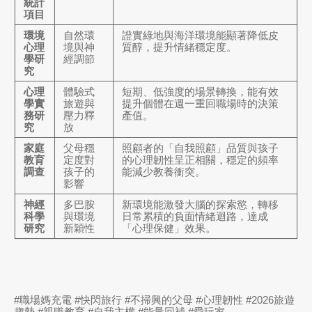
統計
項目
環境
自然環
證實綠地與海洋環境能顯著降低皮
心理
境與神
質醇，提升情緒穩定度。
學研
經調節
究
心理
體驗式
短期、低強度的場景轉換，能有效
學實
旅遊與
提升個體在週一重回職場時的決策
務研
壓力釋
產值。
究
放
家庭
父母穩
照顧者的「自我照顧」品質與孩子
教育
定度對
的心理韌性呈正相關，穩定的頻率
調查
孩子的
能減少教養衝突。
影響
神經
多巴胺
新環境能激發大腦的探索慾，轉移
科學
與環境
日常累積的負面情緒迴路，達成
研究
新穎性
「心理保健」效果。
#職場媽充電 #快閃旅行 #不掃興的父母 #心理韌性 #2026旅遊
趨勢 #親職教育 #自我主權 #能量回補 #愛玩家