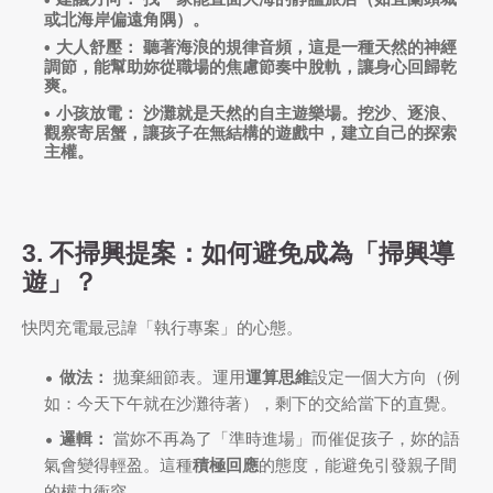
或北海岸偏遠角隅）。
大人舒壓：
聽著海浪的規律音頻，這是一種天然的
神經
調節
，能幫助妳從職場的焦慮節奏中脫軌，讓身心回歸乾
爽。
小孩放電：
沙灘就是天然的
自主遊樂場
。挖沙、逐浪、
觀察寄居蟹，讓孩子在無結構的遊戲中，建立自己的
探索
主權
。
3. 不掃興提案：如何避免成為「掃興導
遊」？
快閃充電最忌諱「執行專案」的心態。
做法：
拋棄細節表。運用
運算思維
設定一個大方向（例
如：今天下午就在沙灘待著），剩下的交給當下的直覺。
邏輯：
當妳不再為了「準時進場」而催促孩子，妳的語
氣會變得輕盈。這種
積極回應
的態度，能避免引發親子間
的權力衝突。