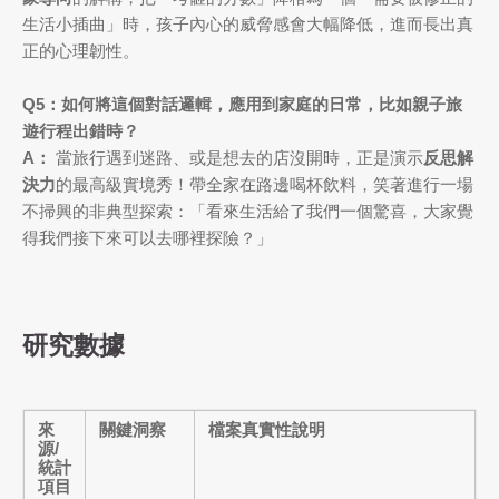
生活小插曲」時，孩子內心的威脅感會大幅降低，進而長出真
正的心理韌性。
Q5：如何將這個對話邏輯，應用到家庭的日常，比如親子旅
遊行程出錯時？
A：
當旅行遇到迷路、或是想去的店沒開時，正是演示
反思解
決力
的最高級實境秀！帶全家在路邊喝杯飲料，笑著進行一場
不掃興的非典型探索：「看來生活給了我們一個驚喜，大家覺
得我們接下來可以去哪裡探險？」
研究數據
來
關鍵洞察
檔案真實性說明
源/
統計
項目