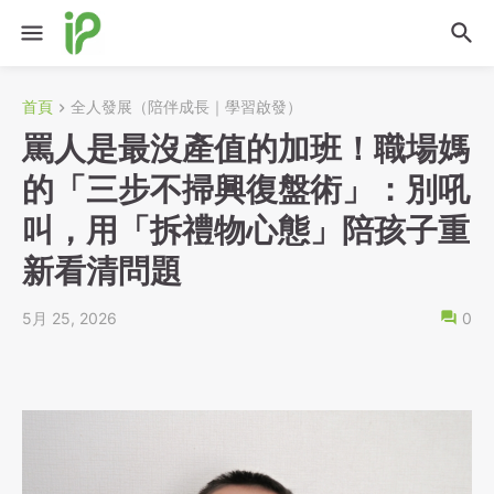
首頁
全人發展（陪伴成長｜學習啟發）
罵人是最沒產值的加班！職場媽
的「三步不掃興復盤術」：別吼
叫，用「拆禮物心態」陪孩子重
新看清問題
5月 25, 2026
0