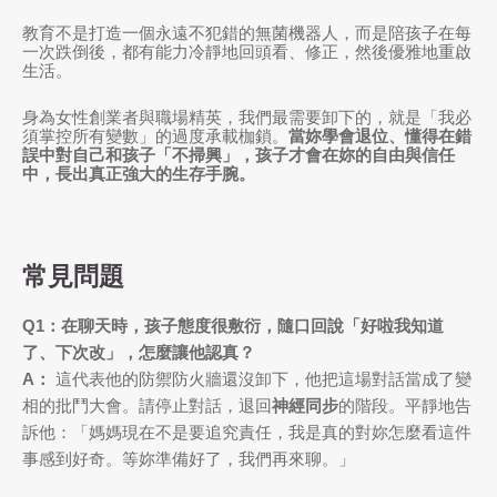
教育不是打造一個永遠不犯錯的無菌機器人，而是陪孩子在每
一次跌倒後，都有能力冷靜地回頭看、修正，然後優雅地重啟
生活。
身為女性創業者與職場精英，我們最需要卸下的，就是「我必
須掌控所有變數」的過度承載枷鎖。
當妳學會退位、懂得在錯
誤中對自己和孩子「不掃興」，孩子才會在妳的自由與信任
中，長出真正強大的生存手腕。
常見問題
Q1：在聊天時，孩子態度很敷衍，隨口回說「好啦我知道
了、下次改」，怎麼讓他認真？
A：
這代表他的防禦防火牆還沒卸下，他把這場對話當成了變
相的批鬥大會。請停止對話，退回
神經同步
的階段。平靜地告
訴他：「媽媽現在不是要追究責任，我是真的對妳怎麼看這件
事感到好奇。等妳準備好了，我們再來聊。」