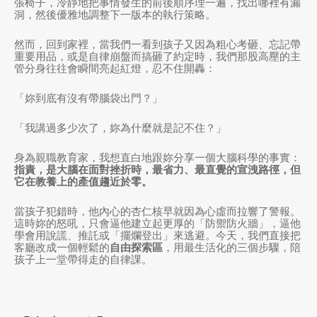
張椅子，冷靜地把事情發生的前後順序理一遍，找出哪裡有漏
洞，然後優雅地調整下一版本的執行策略。
然而，回到家裡，當我們一看到孩子又因為粗心考砸、忘記帶
重要用品，或是自律崩盤而搞砸了約定時，我們那股高壓的主
管分身往往會瞬間亮起紅燈，忍不住開轟：
「妳到底有沒有帶腦袋出門？」
「我講過多少次了，妳為什麼就是記不住？」
身為親職教育家，我想直白地跟妳分享一個大腦科學的事實：
指責，是大腦在面對挫折時，最省力、最直覺的宣洩路徑，但
它在教養上的產值趨近於零。
當孩子犯錯時，他內心的杏仁核早就因為心虛而拉響了警報。
這時妳的怒吼，只會逼他建立起更厚的「防禦防火牆」，逼他
學會用說謊、推託或「擺爛登出」來逃避。今天，我們直接把
客廳改成一個輕鬆的
自由探索區
，用最生活化的三個步驟，陪
孩子上一堂帶得走的自律課。