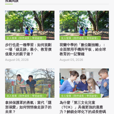
推薦閱讀
全人發展（陪伴成長｜學習啟發）
全人發展（陪伴成長｜學習啟發）
步行也是一種學習：如何規劃
荷蘭中學的「數位斷捨離」：
一場「碳足跡」最小、教育價
全面禁用手機與平板，給全球
值最大的親子遊？
教育的一記警鐘
August 06, 2026
August 05, 2026
全人發展（陪伴成長｜學習啟發）
全人發展（陪伴成長｜學習啟發）
拿掉保護罩的勇氣：當代「隱
為什麼「第三文化兒童
形溺愛」如何悄悄偷走孩子的
（TCK）」具備更強的適應
未來？
力？解鎖全球化下的成長密碼