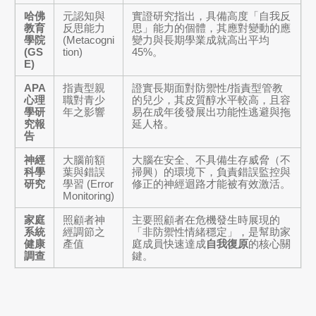
哈佛
元認知與
實證研究指出，具備高度「自我反
教育
反思能力
思」能力的個體，其應對變動的應
學院
(Metacogni
變力與長期學業成就高出平均
(GS
tion)
45%。
E)
APA
指責型親
證實長期面對防禦性/指責型管教
心理
職對青少
的兒少，其皮質醇水平較高，且容
學研
年之影響
易在成年後發展出功能性逃避與拖
究報
延人格。
告
神經
大腦前額
大腦在安全、不具備生存威脅（不
科學
葉與錯誤
掃興）的環境下，負責錯誤監控與
研究
學習 (Error
修正的神經迴路才能被有效激活。
Monitoring)
家庭
照顧者神
主要照顧者在危機發生時展現的
系統
經調節之
「非防禦性情緒穩定」，是幫助家
健康
產值
庭成員快速達成
自我復原
的核心關
調查
鍵。