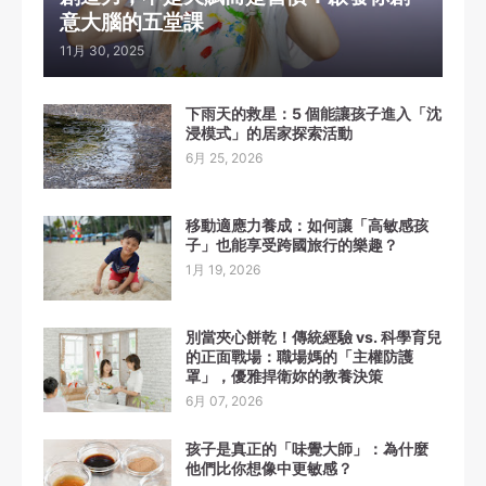
意大腦的五堂課
11月 30, 2025
下雨天的救星：5 個能讓孩子進入「沈
浸模式」的居家探索活動
6月 25, 2026
移動適應力養成：如何讓「高敏感孩
子」也能享受跨國旅行的樂趣？
1月 19, 2026
別當夾心餅乾！傳統經驗 vs. 科學育兒
的正面戰場：職場媽的「主權防護
罩」，優雅捍衛妳的教養決策
6月 07, 2026
孩子是真正的「味覺大師」：為什麼
他們比你想像中更敏感？