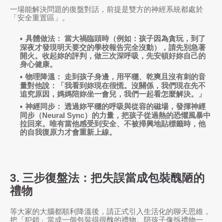
一場能解決問題的復盤對話，前提是雙方的神經系統都處於
「安全重置區」。
具體做法：
當大禍臨頭時（例如：孩子因為貪玩，到了
深夜才發現明天要交的學校報告完全沒動），請先別急著
開火。收起妳的評判，做三次深呼吸，先安頓好妳自己的
身心健康
。
物理降溫：
走到孩子身邊，用平穩、乾爽且沒有刺的音
量對他說：「我看到妳現在很慌。沒關係，我們現在先不
追究原因，媽媽陪妳坐一會兒，我們一起看怎麼解決。」
神經同步：
透過妳平穩的呼吸與從容的磁場，發揮
神經
同步（Neural Sync）
的力量，把孩子從過熱的恐懼風暴中
拉回來。唯有當他感受到安全、不被掃興地貼標籤時，他
的
自我復原力
才會重新上線。
3. 三步復盤法：把失誤當成包裝醜陋的
禮物
等大家的大腦都順利降溫後，請正式引入生活化的聊天思維，
把「犯錯」當成一個包裝得很醜的禮物。陪孩子像拆禮物一