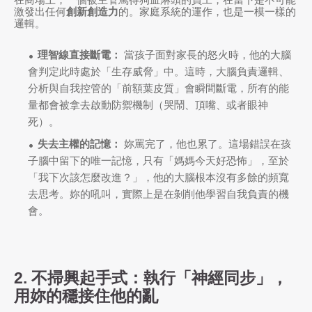
激發出任何
創新創造力
的。家庭系統的運作，也是一模一樣的
邏輯。
理智線直接斷電：
當孩子面對家長的怒火時，他的大腦
會判定此時處於「生存威脅」中。這時，大腦負責邏輯、
分析與自我控管的「前額葉皮質」會瞬間斷電，所有的能
量都會被拿去啟動防禦機制（哭鬧、頂嘴、或者眼神
死）。
失去主權的記憶：
妳罵完了，他也累了。這場錯誤在孩
子腦中留下的唯一記憶，只有「媽媽今天好恐怖」，至於
「我下次該怎麼改進？」，他的大腦根本沒有多餘的頻寬
去思考。妳的吼叫，實際上是在剝削他學習自我負責的機
會。
2. 不掃興起手式：執行「神經同步」，
用妳的穩接住他的亂