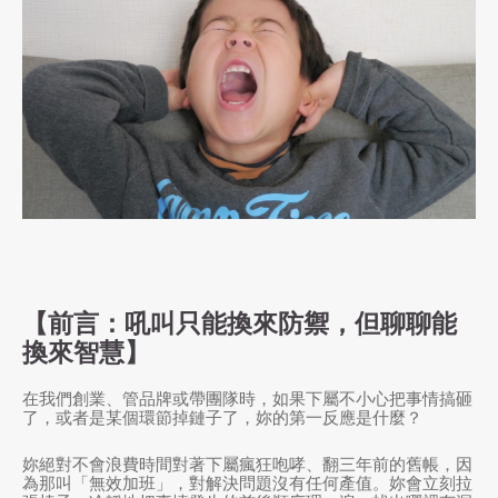
【前言：吼叫只能換來防禦，但聊聊能
換來智慧】
在我們創業、管品牌或帶團隊時，如果下屬不小心把事情搞砸
了，或者是某個環節掉鏈子了，妳的第一反應是什麼？
妳絕對不會浪費時間對著下屬瘋狂咆哮、翻三年前的舊帳，因
為那叫「無效加班」，對解決問題沒有任何產值。妳會立刻拉