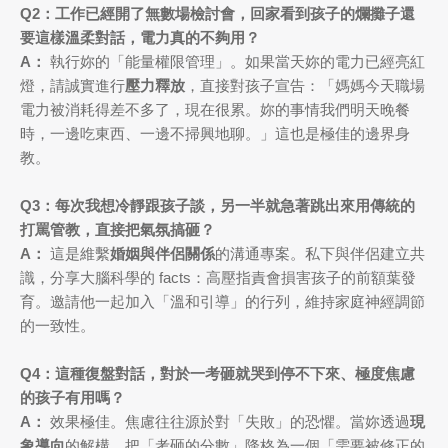
Q2：工作已經開了無數場檢討會，回家看到孩子的爛攤子還
要這樣溫柔對話，電力真的不夠用？
A：
執行妳的「能量權限管理」。如果當天妳的電力已經亮紅
燈，請誠實進行
壓力釋放
，直接對孩子宣告：「媽媽今天職場
電力被消耗得差不多了，現在很累。妳的事情我們明天晚餐
時，一邊吃東西、一邊不掃興地聊。」這也是極佳的邊界身
教。
Q3：每次我想冷靜跟孩子談，另一半就急著跳出來用傳統的
打罵管教，直接把氣氛搞砸？
A：
這是維繫
婚姻與伴侶關係
的溝通專案。私下與伴侶建立共
識，分享大腦科學的 facts：高壓指責會損害孩子的前額葉發
育。邀請他一起加入「溫和引導」的行列，維持家庭神經調節
的一致性。
Q4：這種復盤對話，對於一考砸就哭到停不下來、極度焦慮
的孩子有用嗎？
A：
效果極佳。焦慮往往源於對「失敗」的恐懼。當妳透過
現
象導向
的解構，把「考砸的分數」降格為一個「需要被修正的