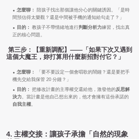
怎麼聊：
陪孩子找出那個讓他分心的關鍵誘因。「是時
間預估得太樂觀？還是中間被手機的通知給勾走了？」
目的：
教孩子不帶情緒地進行
判斷分析力
練習，找出真
正的核心問題。
第三步：【重新調配】——「如果下次又遇到
這個大魔王，妳打算用什麼新招對付它？」
怎麼聊：
「要不要設定一個會唱歌的鬧鐘？還是要把手
機先交給我保管 20 分鐘？」
目的：
把修改計畫的主導權交還給他，激發他的
反思解
決力
。當計畫是他自己想出來的，他才會擁有這份承諾的
自我主權
。
4. 主權交接：讓孩子承擔「自然的現象