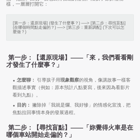
樣，一層層打開它：
[第一步：還原現場] (發生了什麼事？) ──> [第二步：尋找盲點] 
(在哪個時間點走偏的？) ──> [第三步：重新調配] (下次可以怎
第一步：【還原現場】——「來，我們看看剛
才發生了什麼事？」
怎麼聊：
引導孩子用
現象觀察
的視角，像講故事一樣客
觀描述事實（例如：原本預計八點要寫，後來因為看影片
看到九點）。
目的：
撇除掉「我就是爛、我好慘」的情感化宣洩，把
焦點拉回事情本身的發展過程。
第二步：【尋找盲點】——「妳覺得火車是在
哪個車站開始走偏的？」