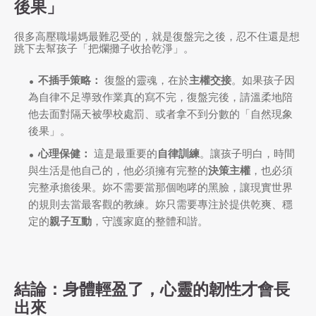
後果」
很多高壓職場媽最難忍受的，就是復盤完之後，忍不住還是想
跳下去幫孩子「把爛攤子收拾乾淨」。
不插手策略：
復盤的靈魂，在於
主權交接
。如果孩子因
為自律不足導致作業真的寫不完，復盤完後，請溫柔地陪
他去面對隔天被學校處罰、或者拿不到分數的「自然現象
後果」。
心理保健：
這是最重要的
自律訓練
。讓孩子明白，時間
與生活是他自己的，他必須擁有完整的
決策主權
，也必須
完整承擔後果。妳不需要當那個咆哮的黑臉，讓現實世界
的規則去當最客觀的教練。妳只需要專注於提供乾爽、穩
定的
親子互動
，守護家庭的整體和諧。
結論：身體輕盈了，心靈的韌性才會長
出來