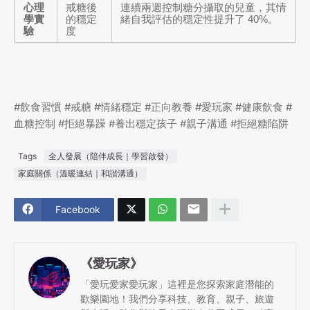
心理
戒糖後
連續兩週控制糖分攝取的兒童，其情
學實
的穩定
緒自我評估的穩定性提升了 40%。
驗
度
#飲食習慣 #戒糖 #情緒穩定 #正向教養 #愛玩家 #健康飲食 #
血糖控制 #拒絕暴躁 #養出穩定孩子 #親子溝通 #拒絕糖陷阱
Tags
全人發展（陪伴成長｜學習啟發）
家庭關係（溫暖連結｜和諧溝通）
Facebook
《愛玩家》
「愛玩愛家愛玩家」這裡是您探索家庭潛能的
歡樂園地！我們分享科技、教育、親子、旅遊