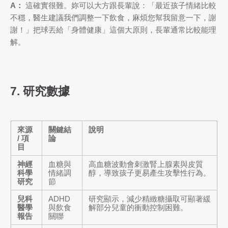
A：
這確實很難。妳可以大方跟長輩說：「最近孩子情緒比較
不穩，醫生建議我們調整一下飲食，麻煩您幫我留意一下，謝
謝！」把球丟給「身體健康」這個大原則，長輩通常比較能理
解。
7. 研究數據
來源
關鍵結
說明
/ 項
論
目
神經
血糖與
高血糖波動會刺激腎上腺素與皮質
科學
情緒調
醇，導致孩子更易產生攻擊性行為。
研究
節
兒科
ADHD
研究顯示，減少精緻糖攝取可顯著緩
醫學
與飲食
解部分兒童的衝動控制困難。
報告
關聯