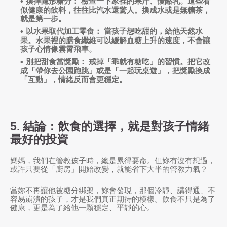
換掉隱形糖分：
檢查一下家裡的果汁、優酪乳。這些看
似健康的飲料，往往比汽水還驚人。換成水或是無糖茶，
就是第一步。
以水果取代加工零食：
當孩子想吃甜的，給他天然水
果。水果裡的膳食纖維可以緩解血糖上升的速度，不會讓
孩子心情像雲霄飛車。
別把甜食當獎勵：
戒掉「乖就有糖吃」的習慣。把它改
成「帶你去公園跑跳」或是「一起玩桌遊」，把獎勵換成
「互動」，情緒反而會更穩定。
5. 結論：飲食的選擇，就是對孩子情緒
最好的投資
媽媽，我們在管教孩子時，總是累得要命。但妳有沒有想過，
或許只要從「廚房」開始改變，就能省下大半的管教力氣？
當妳不再讓他被糖分綁架，妳會發現，那個冷靜、講得通、不
容易崩潰的孩子，才是我們真正期待的模樣。飲食不只是為了
健康，更是為了給他一顆穩定、平靜的心。