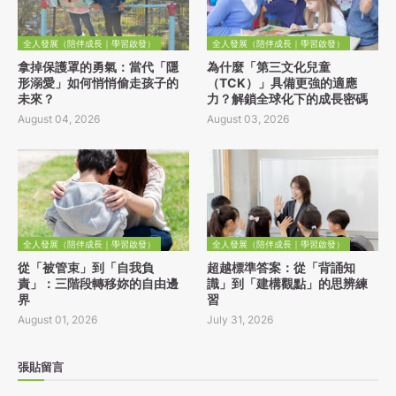
全人發展（陪伴成長｜學習啟發）
全人發展（陪伴成長｜學習啟發）
拿掉保護罩的勇氣：當代「隱
為什麼「第三文化兒童
形溺愛」如何悄悄偷走孩子的
（TCK）」具備更強的適應
未來？
力？解鎖全球化下的成長密碼
August 04, 2026
August 03, 2026
全人發展（陪伴成長｜學習啟發）
全人發展（陪伴成長｜學習啟發）
從「被管束」到「自我負
超越標準答案：從「背誦知
責」：三階段轉移妳的自由邊
識」到「建構觀點」的思辨練
界
習
August 01, 2026
July 31, 2026
張貼留言