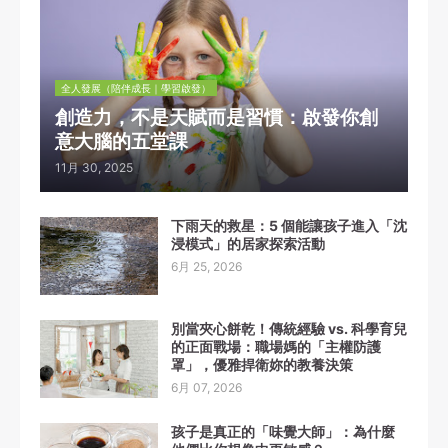
全人發展（陪伴成長｜學習啟發）
創造力，不是天賦而是習慣：啟發你創
意大腦的五堂課
11月 30, 2025
下雨天的救星：5 個能讓孩子進入「沈
浸模式」的居家探索活動
6月 25, 2026
別當夾心餅乾！傳統經驗 vs. 科學育兒
的正面戰場：職場媽的「主權防護
罩」，優雅捍衛妳的教養決策
6月 07, 2026
孩子是真正的「味覺大師」：為什麼