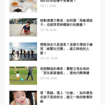
他們比你想像中更敏感？
1月 17, 2026
移動適應力養成：如何讓「高敏感孩
子」也能享受跨國旅行的樂趣？
1月 19, 2026
營隊朋友只是過客？這樣引導孩子練
習「維繫社交圈」，建立跨校的人
脈！
3月 30, 2026
依附關係的傳承：覺察父母自身的
「原生家庭傷痕」，避免代際傳遞
2月 08, 2026
當「黑臉」遇上「白臉」：如何避免
在孩子面前拆台，建立一致的教養防
線