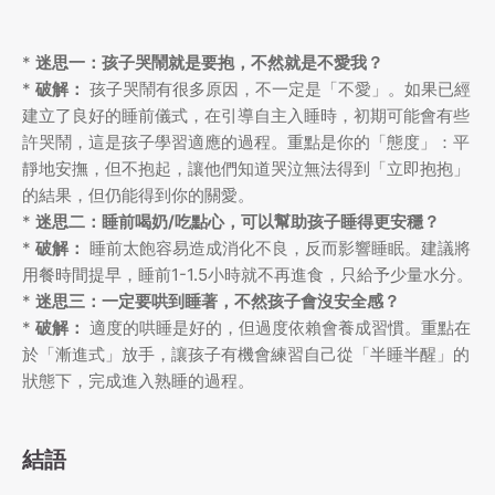
*
迷思一：孩子哭鬧就是要抱，不然就是不愛我？
*
破解：
孩子哭鬧有很多原因，不一定是「不愛」。如果已經
建立了良好的睡前儀式，在引導自主入睡時，初期可能會有些
許哭鬧，這是孩子學習適應的過程。重點是你的「態度」：平
靜地安撫，但不抱起，讓他們知道哭泣無法得到「立即抱抱」
的結果，但仍能得到你的關愛。
*
迷思二：睡前喝奶/吃點心，可以幫助孩子睡得更安穩？
*
破解：
睡前太飽容易造成消化不良，反而影響睡眠。建議將
用餐時間提早，睡前1-1.5小時就不再進食，只給予少量水分。
*
迷思三：一定要哄到睡著，不然孩子會沒安全感？
*
破解：
適度的哄睡是好的，但過度依賴會養成習慣。重點在
於「漸進式」放手，讓孩子有機會練習自己從「半睡半醒」的
狀態下，完成進入熟睡的過程。
結語