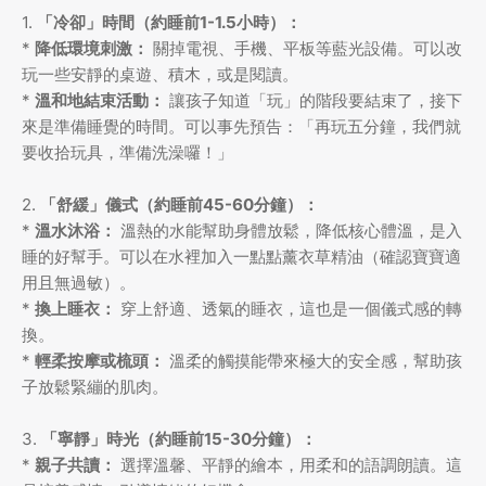
1.
「冷卻」時間（約睡前1-1.5小時）：
*
降低環境刺激：
關掉電視、手機、平板等藍光設備。可以改
玩一些安靜的桌遊、積木，或是閱讀。
*
溫和地結束活動：
讓孩子知道「玩」的階段要結束了，接下
來是準備睡覺的時間。可以事先預告：「再玩五分鐘，我們就
要收拾玩具，準備洗澡囉！」
2.
「舒緩」儀式（約睡前45-60分鐘）：
*
溫水沐浴：
溫熱的水能幫助身體放鬆，降低核心體溫，是入
睡的好幫手。可以在水裡加入一點點薰衣草精油（確認寶寶適
用且無過敏）。
*
換上睡衣：
穿上舒適、透氣的睡衣，這也是一個儀式感的轉
換。
*
輕柔按摩或梳頭：
溫柔的觸摸能帶來極大的安全感，幫助孩
子放鬆緊繃的肌肉。
3.
「寧靜」時光（約睡前15-30分鐘）：
*
親子共讀：
選擇溫馨、平靜的繪本，用柔和的語調朗讀。這