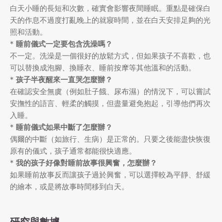
白天小睡的長短和次數，確實會影響夜間睡眠。重點是確保白
天的作息不過度打亂晚上的就寢時間，並在白天安排足夠的光
照和活動。
*
睡前儀式一定要包含洗澡嗎？
不一定。洗澡是一個很好的放鬆方式，但如果孩子不喜歡，也
可以替換成泡腳、換睡衣、睡前按摩等其他溫和的活動。
*
孩子半夜醒來一直哭怎麼辦？
在確認安全無虞（例如肚子餓、尿布濕）的情況下，可以嘗試
安撫性的語言、輕柔的觸摸，但盡量避免抱起，引導他們再次
入睡。
*
睡前儀式如果中斷了怎麼辦？
偶爾的中斷（如旅行、生病）是正常的。只要之後能盡快恢復
原有的儀式，孩子通常都能很快適應。
*
我的孩子好像對睡前故事很興奮，怎麼辦？
如果睡前故事反而讓孩子過於興奮，可以選擇較為平靜、舒緩
的繪本，或是將故事時間移到白天。
研究與數據