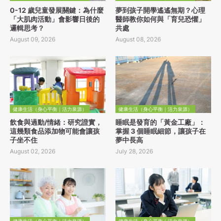
0-12 歲兒童發展關鍵：為什麼
夢到孩子開學遙遙無期？心理
「大肌肉活動」會影響日後的
醫師教你如何與「育兒恐懼」
邏輯思考？
共處
August 09, 2026
August 08, 2026
健康生活（身心平衡｜活力泉源）
健康生活（身心平衡｜活力泉源）
飲食與過動/情緒：研究證實，
睡眠是發育的「黃金工廠」：
這幾類食品添加物可能會讓孩
掌握 3 個睡眠細節，讓孩子在
子坐不住
夢中長高
August 02, 2026
July 28, 2026
健康生活（身心平衡｜活力泉源）
健康生活（身心平衡｜活力泉源）