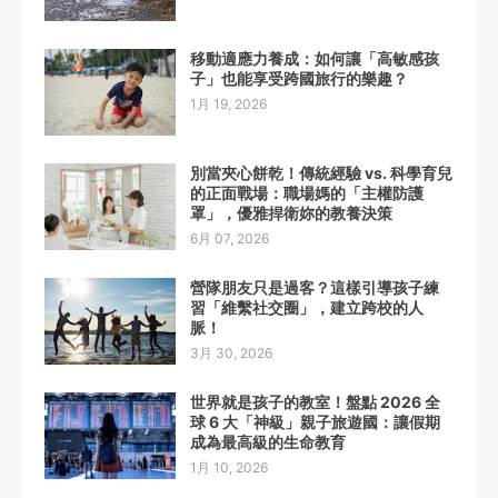
移動適應力養成：如何讓「高敏感孩
子」也能享受跨國旅行的樂趣？
1月 19, 2026
別當夾心餅乾！傳統經驗 vs. 科學育兒
的正面戰場：職場媽的「主權防護
罩」，優雅捍衛妳的教養決策
6月 07, 2026
營隊朋友只是過客？這樣引導孩子練
習「維繫社交圈」，建立跨校的人
脈！
3月 30, 2026
世界就是孩子的教室！盤點 2026 全
球 6 大「神級」親子旅遊國：讓假期
成為最高級的生命教育
1月 10, 2026