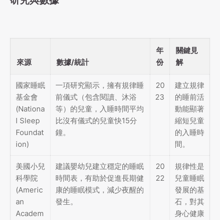
年
關鍵見
來源
數據/統計
份
解
國家睡眠
一項研究顯示，擁有規律睡
20
建立規律
基金會
前儀式（包含閱讀、沐浴
23
的睡前活
(Nationa
等）的兒童，入睡時間平均
動能顯著
l Sleep
比沒有儀式的兒童快15分
縮短兒童
Foundat
鐘。
的入睡時
ion)
間。
美國小兒
建議嬰幼兒建立穩定的睡眠
20
規律性是
科學院
時間表，有助於促進長期健
22
兒童睡眠
(Americ
康的睡眠模式，減少夜醒的
發展的基
an
發生。
石，對其
Academ
身心健康