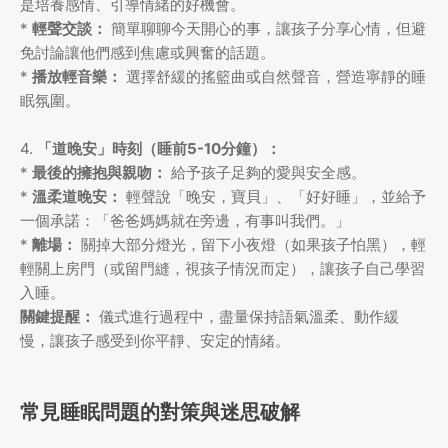
是培養感情、引導情緒的好機會。
*
輕聲交談：
簡單聊聊今天開心的事，讓孩子分享心情，但避
免討論讓他們感到焦慮或興奮的話題。
*
播放輕音樂：
選擇舒緩的搖籃曲或自然聲音，營造寧靜的睡
眠氛圍。
4.
「道晚安」時刻（睡前5-10分鐘）：
*
最後的擁抱與親吻：
給予孩子足夠的愛與安全感。
*
溫柔道晚安：
輕聲說「晚安，寶貝」、「好好睡」，並給予
一個承諾：「爸爸媽媽就在旁邊，有事叫我們。」
*
離場：
關掉大部分燈光，留下小夜燈（如果孩子怕黑），輕
輕關上房門（或留門縫，視孩子情況而定），讓孩子自己學習
入睡。
關鍵提醒：
儀式進行過程中，盡量保持語氣溫柔、動作緩
慢，讓孩子感受到你平靜、安定的情緒。
常見睡眠問題的對策與迷思破解