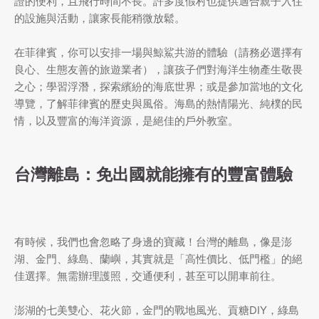
證的便利，且飛行時間不長。許多度假村也提供適合親子入住
的設施與活動，讓家長能稍微放鬆。
在菲律賓，你可以安排一場與鯨鯊共游的體驗（請務必選擇有
良心、生態友善的旅遊業者），讓孩子們對海洋生物產生敬畏
之心；學習浮潛，探索繽紛的海底世界；或是參加當地的文化
導覽，了解菲律賓的歷史與風俗。海島的熱情陽光、純樸的民
情，以及豐富的海洋資源，是絕佳的戶外教室。
台灣離島：免出國就能擁有的豐富體驗
有時候，我們也會忽略了身邊的寶藏！台灣的離島，像是澎
湖、金門、綠島、蘭嶼，其實就是「高性價比、低門檻」的絕
佳選擇。無需辦理護照，交通便利，甚至可以開車前往。
澎湖的七美雙心、花火節，金門的戰地風光、貢糖DIY，綠島