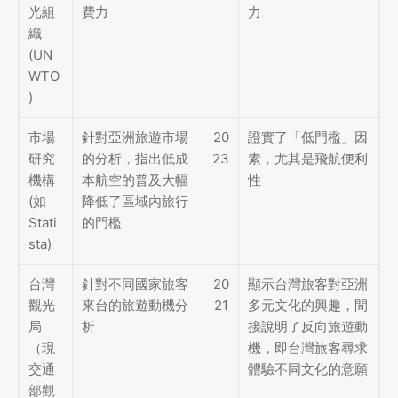
光組
費力
力
織
(UN
WTO
)
市場
針對亞洲旅遊市場
20
證實了「低門檻」因
研究
的分析，指出低成
23
素，尤其是飛航便利
機構
本航空的普及大幅
性
(如
降低了區域內旅行
Stati
的門檻
sta)
台灣
針對不同國家旅客
20
顯示台灣旅客對亞洲
觀光
來台的旅遊動機分
21
多元文化的興趣，間
局
析
接說明了反向旅遊動
（現
機，即台灣旅客尋求
交通
體驗不同文化的意願
部觀