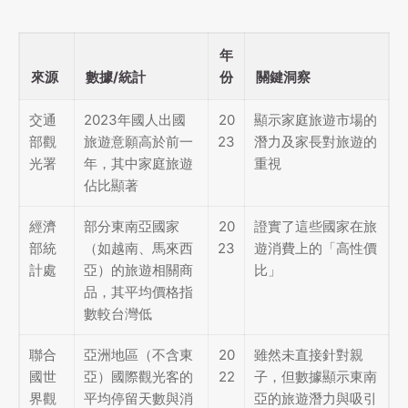
年
來源
數據/統計
份
關鍵洞察
交通
2023年國人出國
20
顯示家庭旅遊市場的
部觀
旅遊意願高於前一
23
潛力及家長對旅遊的
光署
年，其中家庭旅遊
重視
佔比顯著
經濟
部分東南亞國家
20
證實了這些國家在旅
部統
（如越南、馬來西
23
遊消費上的「高性價
計處
亞）的旅遊相關商
比」
品，其平均價格指
數較台灣低
聯合
亞洲地區（不含東
20
雖然未直接針對親
國世
亞）國際觀光客的
22
子，但數據顯示東南
界觀
平均停留天數與消
亞的旅遊潛力與吸引