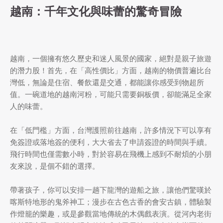
越南：千年文化與味蕾的驚奇冒險
越南，一個擁有悠久歷史和迷人風景的國家，絕對是親子旅遊
的潛力股！首先，在「高性價比」方面，越南的物價普遍比台
灣低，無論是住宿、餐飲還是交通，都能讓你感受到物超所
值。一碗道地的越南河粉，可能只需要銅板價，卻能滿足全家
人的味蕾。
在「低門檻」方面，台灣護照前往越南，許多情況下可以享有
免簽證或落地簽的便利，大大省去了申請簽證的時間與手續。
飛行時間也僅需數小時，對於容易在飛機上感到不耐煩的小朋
友來說，是個不錯的選擇。
帶著孩子，你可以安排一趟下龍灣的遊船之旅，讓他們驚嘆於
喀斯特地形的鬼斧神工；漫步在古色古香的會安古鎮，體驗製
作燈籠的樂趣，或是參觀當地傳統的木偶戲表演。從河內老街